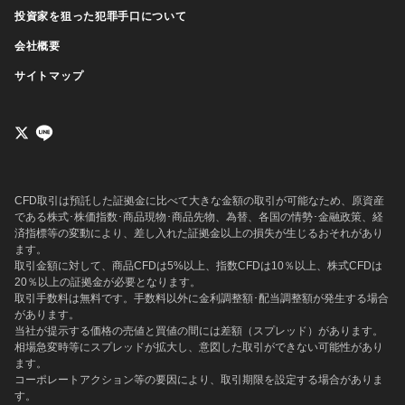
投資家を狙った犯罪手口について
会社概要
サイトマップ
CFD取引は預託した証拠金に比べて大きな金額の取引が可能なため、原資産
である株式･株価指数･商品現物･商品先物、為替、各国の情勢･金融政策、経
済指標等の変動により、差し入れた証拠金以上の損失が生じるおそれがあり
ます。
取引金額に対して、商品CFDは5%以上、指数CFDは10％以上、株式CFDは
20％以上の証拠金が必要となります。
取引手数料は無料です。手数料以外に金利調整額･配当調整額が発生する場合
があります。
当社が提示する価格の売値と買値の間には差額（スプレッド）があります。
相場急変時等にスプレッドが拡大し、意図した取引ができない可能性があり
ます。
コーポレートアクション等の要因により、取引期限を設定する場合がありま
す。