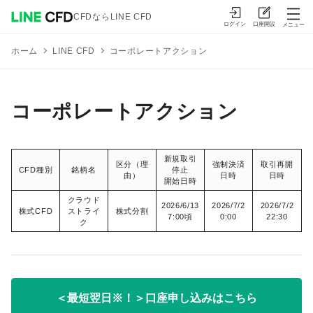
CFDならLINE CFD
ログイン
口座開設
メニュー
コーポレートアクション
ホーム
LINE CFD
コーポレートアクション
新規取引
区分（理
強制決済
取引再開
CFD種別
銘柄名
停止
由）
日時
日時
開始日時
クラウド
2026/6/13
2026/7/2
2026/7/2
株式CFD
ストライ
株式分割
7:00頃
0:00
22:30
ク
＜最短翌日※！＞口座申し込みはこちら