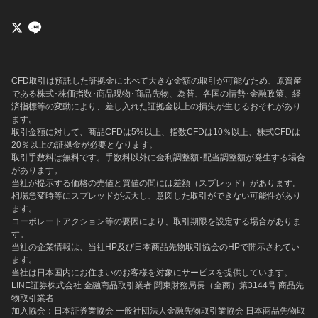
CFD取引は預託した証拠金に比べて大きな金額の取引が可能なため、原資産
である株式･株価指数･商品現物･商品先物、為替、各国の情勢･金融政策、経
済指標等の変動により、差し入れた証拠金以上の損失が生じるおそれがあり
ます。
取引金額に対して、商品CFDは5%以上、指数CFDは10％以上、株式CFDは
20％以上の証拠金が必要となります。
取引手数料は無料です。手数料以外に金利調整額･配当調整額が発生する場合
があります。
当社が提示する価格の売値と買値の間には差額（スプレッド）があります。
相場急変時等にスプレッドが拡大し、意図した取引ができない可能性があり
ます。
コーポレートアクション等の要因により、取引期限を設定する場合がありま
す。
当社の企業情報は、当社HP及び日本商品先物取引協会のHPで開示されてい
ます。
当社は日本国内にお住まいのお客様を対象にサービスを提供しています。
LINE証券株式会社 金融商品取引業者 関東財務局長（金商）第3144号 商品先
物取引業者
加入協会：日本証券業協会 一般社団法人金融先物取引業協会 日本商品先物取