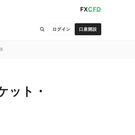
FX
CFD
ログイン
口座開設
説
ーケット・