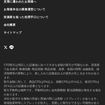
災害に遭われたお客様へ
お客様本位の業務運営について
投資家を狙った犯罪手口について
会社概要
サイトマップ
CFD取引は預託した証拠金に比べて大きな金額の取引が可能なため、原資産
である株式･株価指数･商品現物･商品先物、為替、各国の情勢･金融政策、経
済指標等の変動により、差し入れた証拠金以上の損失が生じるおそれがあり
ます。
取引金額に対して、商品CFDは5%以上、指数CFDは10％以上、株式CFDは
20％以上の証拠金が必要となります。
取引手数料は無料です。手数料以外に金利調整額･配当調整額が発生する場合
があります。
当社が提示する価格の売値と買値の間には差額（スプレッド）があります。
相場急変時等にスプレッドが拡大し、意図した取引ができない可能性があり