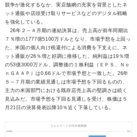
競争が激化するなか、実店舗網の充実を背景としたネ
ット通販や店頭受け取りサービスなどのデジタル戦略
を強化している。
26年２～４月期の連結決算は、売上高が前年同期比
７％増の1777億5100万ドルとなり、市場予想を上回っ
た。米国の個人向け税還付による消費を下支えに、ネ
ット通販が26％増と好調に推移した。純利益は19％増
の53億3000万ドル、調整後の１株利益（ＥＰＳ、Ｎｏ
ｎＧＡＡＰ）は0.66ドルで市場予想と一致した。26年
５～７月期の業績見通しは市場予想を下回るものの、
主力の米国部門における既存店売上高の堅調さは続く
見込みだ。市場予想を下回る見通しを受け、株価は５
月21日の決算発表以降10％近く下落している。