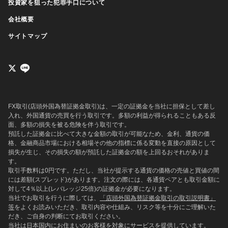
投資家を狙った犯罪手口について
会社概要
サイトマップ
FX取引(店頭外国為替証拠金取引)は、一定の証拠金を当社に担保として差し
入れ、外国通貨の売買を行う取引です。多額の利益が得られることもある反
面、多額の損失を被る危険を伴う取引です。
預託した証拠金に比べて大きな金額の取引が可能なため、金利、通貨の価
格、金融商品市場における相場その他の指標に係る変動を直接の原因として
損失が生じ、その損失の額が預託した証拠金の額を上回るおそれがありま
す。
取引手数料は0円です。ただし、当社が提示する通貨の価格の売値と買値の間
には差額(スプレッド)があります。注文の際には、各通貨ペアとも取引金額に
対して4％以上(レバレッジ25倍)の証拠金が必要になります。
当社でお取引を行うに際しては、
「店頭外国為替証拠金取引の取引説明書」
等
をよくお読みいただき、取引内容や仕組み、リスク等を十分にご理解いた
だき、ご自身の判断にてお取引ください。
当社は日本国内にお住まいのお客様を対象にサービスを提供しています。