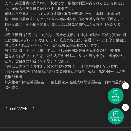
入れ、外国通貨の売買を行う取引です。多額の利益が得られることもある反
面、多額の損失を被る危険を伴う取引です。
預託した証拠金に比べて大きな金額の取引が可能なため、金利、通貨の価
格、金融商品市場における相場その他の指標に係る変動を直接の原因として
損失が生じ、その損失の額が預託した証拠金の額を上回るおそれがありま
す。
取引手数料は0円です。ただし、当社が提示する通貨の価格の売値と買値の間
には差額(スプレッド)があります。注文の際には、各通貨ペアとも取引金額に
対して4％以上(レバレッジ25倍)の証拠金が必要になります。
当社でお取引を行うに際しては、
「店頭外国為替証拠金取引の取引説明書」
等
をよくお読みいただき、取引内容や仕組み、リスク等を十分にご理解いた
だき、ご自身の判断にてお取引ください。
当社は日本国内にお住まいのお客様を対象にサービスを提供しています。
LINE証券株式会社/金融商品取引業者 関東財務局長（金商）第3144号 商品先
物取引業者
加入協会/日本証券業協会、一般社団法人 金融先物取引業協会、日本商品先物
取引協会
Yahoo! JAPAN