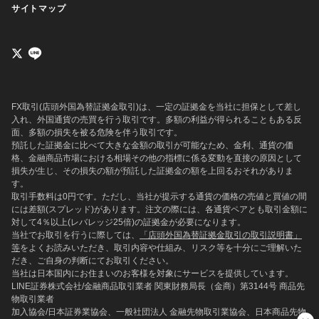
サイトマップ
FX取引(店頭外国為替証拠金取引)は、一定の証拠金を当社に担保として差し
入れ、外国通貨の売買を行う取引です。多額の利益が得られることもある反
面、多額の損失を被る危険を伴う取引です。
預託した証拠金に比べて大きな金額の取引が可能なため、金利、通貨の価
格、金融商品市場における相場その他の指標に係る変動を直接の原因として
損失が生じ、その損失の額が預託した証拠金の額を上回るおそれがありま
す。
取引手数料は0円です。ただし、当社が提示する通貨の価格の売値と買値の間
には差額(スプレッド)があります。注文の際には、各通貨ペアとも取引金額に
対して4％以上(レバレッジ25倍)の証拠金が必要になります。
当社でお取引を行うに際しては、
「店頭外国為替証拠金取引の取引説明書」
等
をよくお読みいただき、取引内容や仕組み、リスク等を十分にご理解いた
だき、ご自身の判断にてお取引ください。
当社は日本国内にお住まいのお客様を対象にサービスを提供しています。
LINE証券株式会社/金融商品取引業者 関東財務局長（金商）第3144号 商品先
物取引業者
加入協会/日本証券業協会、一般社団法人 金融先物取引業協会、日本商品先物