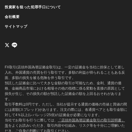
投資家を狙った犯罪手口について
会社概要
サイトマップ
FX取引(店頭外国為替証拠金取引)は、一定の証拠金を当社に担保として差し
入れ、外国通貨の売買を行う取引です。多額の利益が得られることもある反
面、多額の損失を被る危険を伴う取引です。
預託した証拠金に比べて大きな金額の取引が可能なため、金利、通貨の価
格、金融商品市場における相場その他の指標に係る変動を直接の原因として
損失が生じ、その損失の額が預託した証拠金の額を上回るおそれがありま
す。
取引手数料は0円です。ただし、当社が提示する通貨の価格の売値と買値の間
には差額(スプレッド)があります。注文の際には、各通貨ペアとも取引金額に
対して4％以上(レバレッジ25倍)の証拠金が必要になります。
当社でお取引を行うに際しては、
「店頭外国為替証拠金取引の取引説明書」
等
をよくお読みいただき、取引内容や仕組み、リスク等を十分にご理解いた
だき、ご自身の判断にてお取引ください。