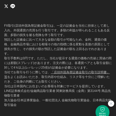
FX取引(店頭外国為替証拠金取引)は、一定の証拠金を当社に担保として差し
入れ、外国通貨の売買を行う取引です。多額の利益が得られることもある反
面、多額の損失を被る危険を伴う取引です。
預託した証拠金に比べて大きな金額の取引が可能なため、金利、通貨の価
格、金融商品市場における相場その他の指標に係る変動を直接の原因として
損失が生じ、その損失の額が預託した証拠金の額を上回るおそれがありま
す。
取引手数料は0円です。ただし、当社が提示する通貨の価格の売値と買値の間
には差額(スプレッド)があります。注文の際には、各通貨ペアとも取引金額に
対して4％以上(レバレッジ25倍)の証拠金が必要になります。
当社でお取引を行うに際しては、
「店頭外国為替証拠金取引の取引説明書」
等
をよくお読みいただき、取引内容や仕組み、リスク等を十分にご理解いた
だき、ご自身の判断にてお取引ください。
当社は日本国内にお住まいのお客様を対象にサービスを提供しています。
LINE証券株式会社/金融商品取引業者 関東財務局長（金商）第3144号 商品先
物取引業者
加入協会/日本証券業協会、一般社団法人 金融先物取引業協会、日本商品先物
取引協会