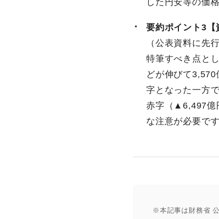
した円安等の価
要約ポイント3【
（公表資料に先
特筆すべき点と
どが伸びて3,5
字となった一方で
赤字（▲6,49
な注意が必要で
※本記事は財務省 