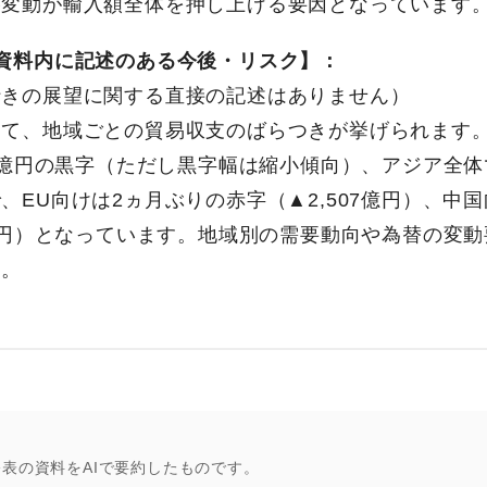
格変動が輸入額全体を押し上げる要因となっています
資料内に記述のある今後・リスク】：
行きの展望に関する直接の記述はありません）
して、地域ごとの貿易収支のばらつきが挙げられます
70億円の黒字（ただし黒字幅は縮小傾向）、アジア全体で
、EU向けは2ヵ月ぶりの赤字（▲2,507億円）、中国
7億円）となっています。地域別の需要動向や為替の変
す。
公表の資料をAIで要約したものです。