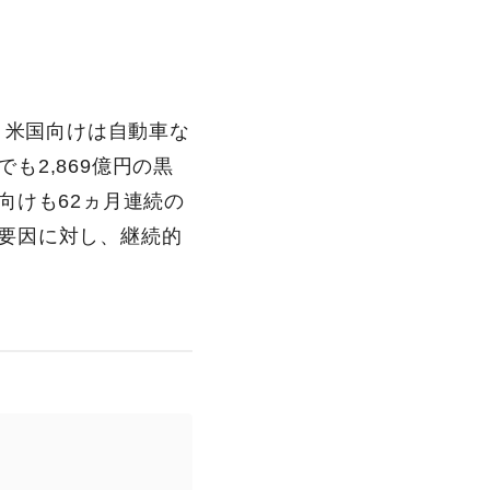
。
。米国向けは自動車な
も2,869億円の黒
向けも62ヵ月連続の
動要因に対し、継続的