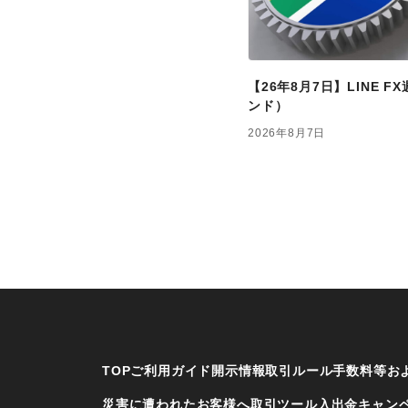
【26年8月7日】LINE 
ンド）
2026年8月7日
TOP
ご利用ガイド
開示情報
取引ルール
手数料等お
災害に遭われたお客様へ
取引ツール
入出金
キャン