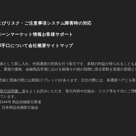
よびリスク・ご注意事項
システム障害時の対応
ペーン
マーケット情報
お客様サポート
罪手口について
会社概要
サイトマップ
に担保として差し入れ、外国通貨の売買を行う取引です。多額の利益が得られること
、通貨の価格、金融商品市場における相場その他の指標に係る変動を直接の原因と
値と買値の間には差額(スプレッド)があります。注文の際には、各通貨ペアとも取引
取引説明書」等
をよくお読みいただき、取引内容や仕組み、リスク等を十分にご理
ています。
144号 商品先物取引業者
、日本商品先物取引協会