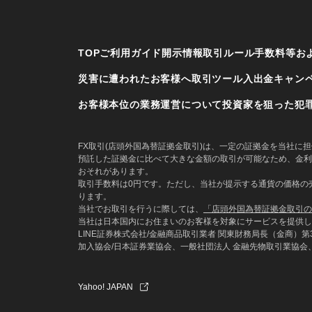
TOP
ご利用ガイド
開示情報
取引ルール
手数料等お
災害に遭われたお客様へ
取引ツール
入出金
キャン
お客様本位の業務運営について
投資家を狙った犯
FX取引(店頭外国為替証拠金取引)は、一定の証拠金を当社
預託した証拠金に比べて大きな金額の取引が可能なため、金利
おそれがあります。
取引手数料は0円です。ただし、当社が提示する通貨の価格の売
ります。
当社でお取引を行うに際しては、
「店頭外国為替証拠金取引の
当社は日本国内にお住まいのお客様を対象にサービスを提供し
LINE証券株式会社/金融商品取引業者 関東財務局長（金商）第3
加入協会/日本証券業協会、一般社団法人 金融先物取引業協会
Yahoo! JAPAN