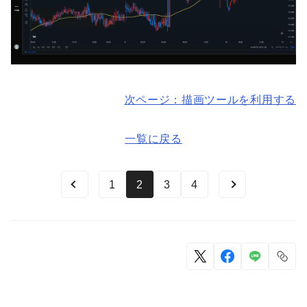
次ページ：描画ツールを利用する
一覧に戻る
1
2
3
4