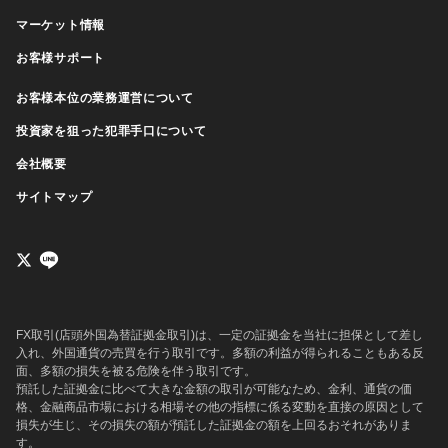
マーケット情報
お客様サポート
お客様本位の業務運営について
投資家を狙った犯罪手口について
会社概要
サイトマップ
FX取引(店頭外国為替証拠金取引)は、一定の証拠金を当社に担保として差し
入れ、外国通貨の売買を行う取引です。多額の利益が得られることもある反
面、多額の損失を被る危険を伴う取引です。
預託した証拠金に比べて大きな金額の取引が可能なため、金利、通貨の価
格、金融商品市場における相場その他の指標に係る変動を直接の原因として
損失が生じ、その損失の額が預託した証拠金の額を上回るおそれがありま
す。