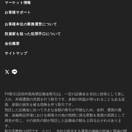
マーケット情報
お客様サポート
お客様本位の業務運営について
投資家を狙った犯罪手口について
会社概要
サイトマップ
FX取引(店頭外国為替証拠金取引)は、一定の証拠金を当社に担保として差し
入れ、外国通貨の売買を行う取引です。多額の利益が得られることもある反
面、多額の損失を被る危険を伴う取引です。
預託した証拠金に比べて大きな金額の取引が可能なため、金利、通貨の価
格、金融商品市場における相場その他の指標に係る変動を直接の原因として
損失が生じ、その損失の額が預託した証拠金の額を上回るおそれがありま
す。
取引手数料は0円です。ただし、当社が提示する通貨の価格の売値と買値の間