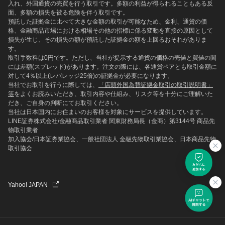
入れ、外国通貨の売買を行う取引です。多額の利益が得られることもある反
面、多額の損失を被る危険を伴う取引です。
預託した証拠金に比べて大きな金額の取引が可能なため、金利、通貨の価
格、金融商品市場における相場その他の指標に係る変動を直接の原因として
損失が生じ、その損失の額が預託した証拠金の額を上回るおそれがありま
す。
取引手数料は0円です。ただし、当社が提示する通貨の価格の売値と買値の間
には差額(スプレッド)があります。注文の際には、各通貨ペアとも取引金額に
対して4％以上(レバレッジ25倍)の証拠金が必要になります。
当社でお取引を行うに際しては、
「店頭外国為替証拠金取引の取引説明書」
等
をよくお読みいただき、取引内容や仕組み、リスク等を十分にご理解いた
だき、ご自身の判断にてお取引ください。
当社は日本国内にお住まいのお客様を対象にサービスを提供しています。
LINE証券株式会社/金融商品取引業者 関東財務局長（金商）第3144号 商品先
物取引業者
加入協会/日本証券業協会、一般社団法人 金融先物取引業協会、日本商品先物
取引協会
Yahoo! JAPAN