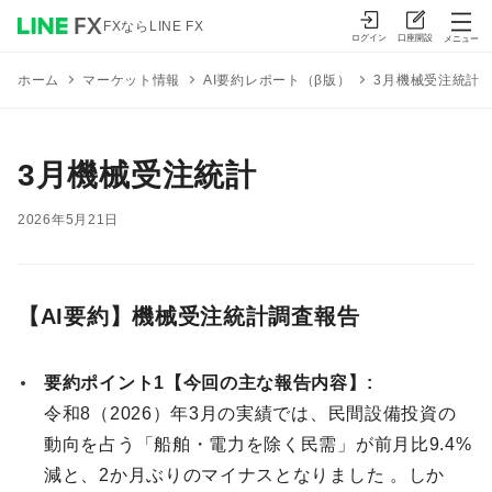
FXならLINE FX
ログイン
口座開設
メニュー
マーケット情報
AI要約レポート（β版）
3月機械受注統計
ホーム
3月機械受注統計
2026年5月21日
【AI要約】機械受注統計調査報告
要約ポイント1【今回の主な報告内容】:
令和8（2026）年3月の実績では、民間設備投資の
動向を占う「船舶・電力を除く民需」が前月比9.4%
減と、2か月ぶりのマイナスとなりました 。しか