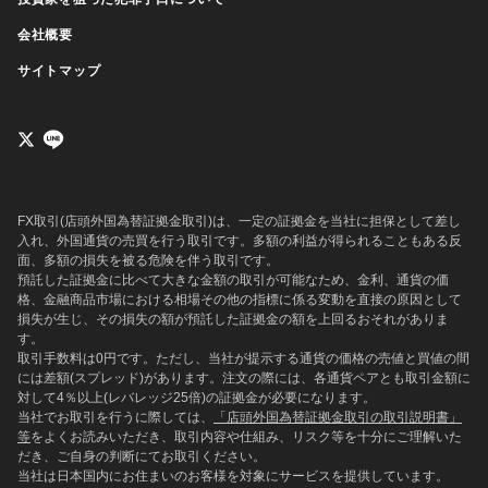
会社概要
サイトマップ
FX取引(店頭外国為替証拠金取引)は、一定の証拠金を当社に担保として差し
入れ、外国通貨の売買を行う取引です。多額の利益が得られることもある反
面、多額の損失を被る危険を伴う取引です。
預託した証拠金に比べて大きな金額の取引が可能なため、金利、通貨の価
格、金融商品市場における相場その他の指標に係る変動を直接の原因として
損失が生じ、その損失の額が預託した証拠金の額を上回るおそれがありま
す。
取引手数料は0円です。ただし、当社が提示する通貨の価格の売値と買値の間
には差額(スプレッド)があります。注文の際には、各通貨ペアとも取引金額に
対して4％以上(レバレッジ25倍)の証拠金が必要になります。
当社でお取引を行うに際しては、
「店頭外国為替証拠金取引の取引説明書」
等
をよくお読みいただき、取引内容や仕組み、リスク等を十分にご理解いた
だき、ご自身の判断にてお取引ください。
当社は日本国内にお住まいのお客様を対象にサービスを提供しています。