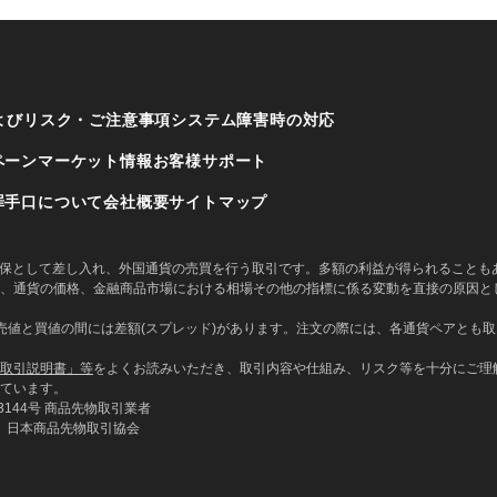
よびリスク・ご注意事項
システム障害時の対応
ペーン
マーケット情報
お客様サポート
罪手口について
会社概要
サイトマップ
に担保として差し入れ、外国通貨の売買を行う取引です。多額の利益が得られること
、通貨の価格、金融商品市場における相場その他の指標に係る変動を直接の原因と
値と買値の間には差額(スプレッド)があります。注文の際には、各通貨ペアとも取引
取引説明書」等
をよくお読みいただき、取引内容や仕組み、リスク等を十分にご理
ています。
144号 商品先物取引業者
、日本商品先物取引協会