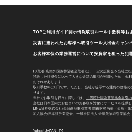
TOP
ご利用ガイド
開示情報
取引ルール
手数料等お
災害に遭われたお客様へ
取引ツール
入出金
キャン
お客様本位の業務運営について
投資家を狙った犯
FX取引(店頭外国為替証拠金取引)は、一定の証拠金を当社
預託した証拠金に比べて大きな金額の取引が可能なため、金利
おそれがあります。
取引手数料は0円です。ただし、当社が提示する通貨の価格の売
ります。
当社でお取引を行うに際しては、
「店頭外国為替証拠金取引の
当社は日本国内にお住まいのお客様を対象にサービスを提供し
LINE証券株式会社/金融商品取引業者 関東財務局長（金商）第3
加入協会/日本証券業協会、一般社団法人 金融先物取引業協会
Yahoo! JAPAN