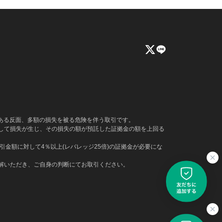
もある反面、多額の損失を被る危険を伴う取引です。
して損失が生じ、その損失の額が預託した証拠金の額を上回る
金額に対して4％以上(レバレッジ25倍)の証拠金が必要にな
解いただき、ご自身の判断にてお取引ください。