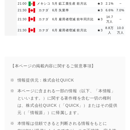
21:00
メキシコ
5月 鉱工業生産 前月比
★3
2.1%
–
21:30
カナダ
6月 失業率
★3
6.6%
7.0%
14.7
21:30
カナダ
6月 雇用者増減 前年同月比
★3
–
万人
8.8万
10.0
21:30
カナダ
6月 雇用者増減 前月比
★3
人
万人
【本ページの掲載内容に関するご留意事項】
情報提供元：株式会社QUICK
本ページに含まれる一部の情報（以下、「本情報」
といいます。）に関する著作権を含む一切の権利
は、株式会社QUICK（「QUICK」）またはその提供
元（「情報源」）に帰属します。
本情報は信頼できると判断される情報をもとに