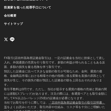
投資家を狙った犯罪手口について
会社概要
サイトマップ
FX取引(店頭外国為替証拠金取引)は、一定の証拠金を当社に担保として差し
入れ、外国通貨の売買を行う取引です。多額の利益が得られることもある反
面、多額の損失を被る危険を伴う取引です。
預託した証拠金に比べて大きな金額の取引が可能なため、金利、通貨の価
格、金融商品市場における相場その他の指標に係る変動を直接の原因として
損失が生じ、その損失の額が預託した証拠金の額を上回るおそれがありま
す。
取引手数料は0円です。ただし、当社が提示する通貨の価格の売値と買値の間
には差額(スプレッド)があります。注文の際には、各通貨ペアとも取引金額に
対して4％以上(レバレッジ25倍)の証拠金が必要になります。
当社でお取引を行うに際しては、
「店頭外国為替証拠金取引の取引説明書」
等
をよくお読みいただき、取引内容や仕組み、リスク等を十分にご理解いた