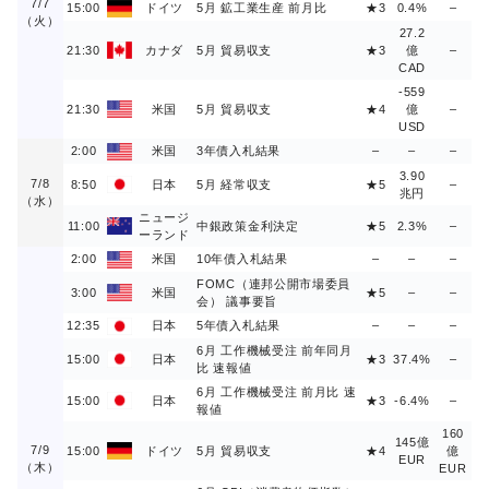
7/7
15:00
ドイツ
5月 鉱工業生産 前月比
★3
0.4%
–
（火）
27.2
21:30
カナダ
5月 貿易収支
★3
億
–
CAD
-559
21:30
米国
5月 貿易収支
★4
億
–
USD
2:00
米国
3年債入札結果
–
–
–
3.90
7/8
8:50
日本
5月 経常収支
★5
–
兆円
（水）
ニュージ
11:00
中銀政策金利決定
★5
2.3%
–
ーランド
2:00
米国
10年債入札結果
–
–
–
FOMC（連邦公開市場委員
3:00
米国
★5
–
–
会） 議事要旨
12:35
日本
5年債入札結果
–
–
–
6月 工作機械受注 前年同月
15:00
日本
★3
37.4%
–
比 速報値
6月 工作機械受注 前月比 速
15:00
日本
★3
-6.4%
–
報値
160
145億
7/9
15:00
ドイツ
5月 貿易収支
★4
億
EUR
（木）
EUR