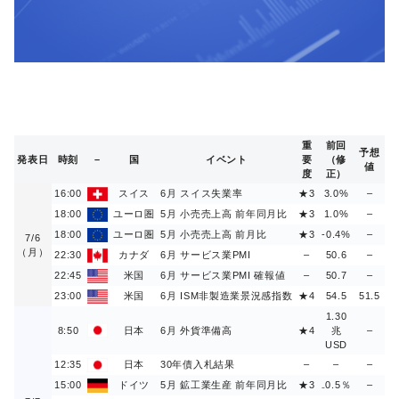
重
前回
予想
発表日
時刻
–
国
イベント
要
（修
値
度
正）
16:00
スイス
6月 スイス失業率
★3
3.0%
–
18:00
ユーロ圏
5月 小売売上高 前年同月比
★3
1.0%
–
18:00
ユーロ圏
5月 小売売上高 前月比
★3
-0.4%
–
7/6
（月）
22:30
カナダ
6月 サービス業PMI
–
50.6
–
22:45
米国
6月 サービス業PMI 確報値
–
50.7
–
23:00
米国
6月 ISM非製造業景況感指数
★4
54.5
51.5
1.30
8:50
日本
6月 外貨準備高
★4
兆
–
USD
12:35
日本
30年債入札結果
–
–
–
15:00
ドイツ
5月 鉱工業生産 前年同月比
★3
₋0.5％
–