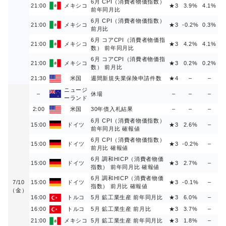
6月 CPI（消費者物価指数）
21:00
メキシコ
★3
3.9%
4.1%
前年同月比
6月 CPI（消費者物価指数）
21:00
メキシコ
★3
-0.2%
0.3%
前月比
6月 コアCPI（消費者物価指
21:00
メキシコ
★3
4.2%
4.1%
数） 前年同月比
6月 コアCPI（消費者物価指
21:00
メキシコ
★3
0.2%
0.2%
数） 前月比
21:30
米国
週間新規失業保険申請件数
★4
–
–
ニュージ
–
休場
–
–
–
ーランド
2:00
米国
30年債入札結果
–
–
–
6月 CPI（消費者物価指数）
15:00
ドイツ
★3
2.6%
–
前年同月比 確報値
6月 CPI（消費者物価指数）
15:00
ドイツ
★3
-0.2%
–
前月比 確報値
6月 調和HICP（消費者物価
15:00
ドイツ
★3
2.7%
–
指数） 前年同月比 確報値
6月 調和HICP（消費者物価
7/10
15:00
ドイツ
★3
-0.1%
–
指数） 前月比 確報値
（金）
16:00
トルコ
5月 鉱工業生産 前年同月比
★3
6.0%
–
16:00
トルコ
5月 鉱工業生産 前月比
★3
3.7%
–
21:00
メキシコ
5月 鉱工業生産 前年同月比
★3
1.8%
–