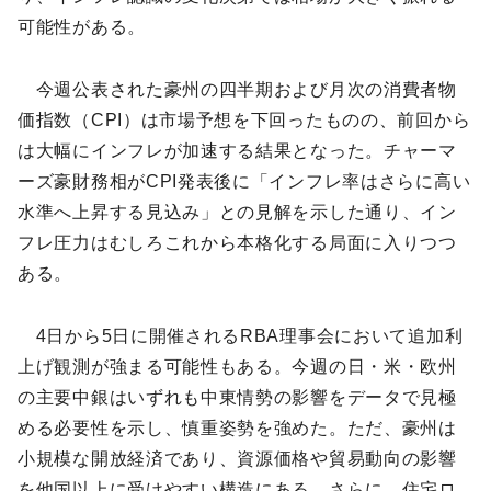
可能性がある。
今週公表された豪州の四半期および月次の消費者物
価指数（CPI）は市場予想を下回ったものの、前回から
は大幅にインフレが加速する結果となった。チャーマ
ーズ豪財務相がCPI発表後に「インフレ率はさらに高い
水準へ上昇する見込み」との見解を示した通り、イン
フレ圧力はむしろこれから本格化する局面に入りつつ
ある。
4日から5日に開催されるRBA理事会において追加利
上げ観測が強まる可能性もある。今週の日・米・欧州
の主要中銀はいずれも中東情勢の影響をデータで見極
める必要性を示し、慎重姿勢を強めた。ただ、豪州は
小規模な開放経済であり、資源価格や貿易動向の影響
を他国以上に受けやすい構造にある。さらに、住宅ロ