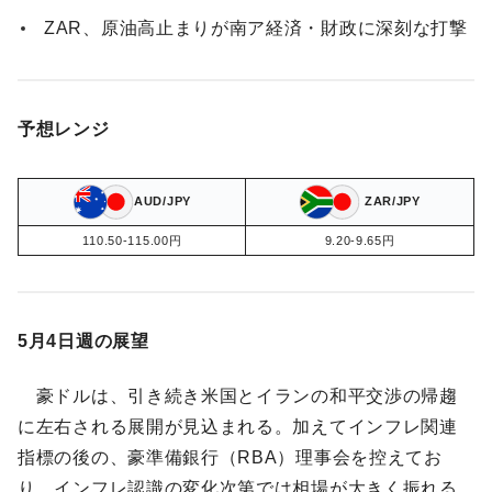
ZAR、原油高止まりが南ア経済・財政に深刻な打撃
予想レンジ
AUD/JPY
ZAR/JPY
110.50-115.00円
9.20-9.65円
5月4日週の展望
豪ドルは、引き続き米国とイランの和平交渉の帰趨
に左右される展開が見込まれる。加えてインフレ関連
指標の後の、豪準備銀行（RBA）理事会を控えてお
り、インフレ認識の変化次第では相場が大きく振れる