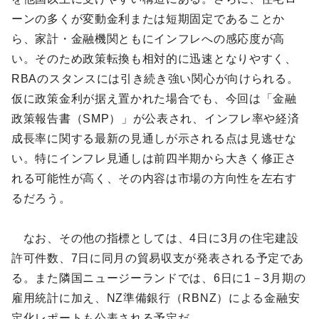
ーンの多くが変動金利または短期固定であることか
ら、家計・金融機関ともにインフレへの感応度が高
い。そのため政策転換も相対的に迅速となりやすく、
RBAのスタンスには引き続き強い関心が向けられる。
仮に政策金利が据え置かれた場合でも、今回は「金融
政策報告書（SMP）」が公表され、インフレ率や経済
成長率に関する最新の見通しが示される点は見逃せな
い。特にインフレ見通しは前四半期から大きく修正さ
れる可能性が高く、その内容は市場の方向性を左右す
るだろう。
なお、その他の指標としては、4日に3月の住宅建設
許可件数、7日に同月の貿易収支が発表される予定であ
る。また隣国ニュージーランドでは、6日に1－3月期の
雇用統計に加え、NZ準備銀行（RBNZ）による金融安
定化レポートも公表される予定だ。