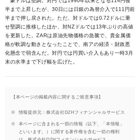
豪ドルは堅調。対円では1990年以来となる114円後
半まで上昇したが、30日には日銀の為替介入で111円前
半まで押し戻された。ただ、対ドルでは0.72ドルに乗
せ堅調に推移したほか、対NZドルでは13年ぶりの高値
を更新した。ZARは原油先物価格の急騰で、貴金属価
格が軟調な動きとなったことで、南アの経済・財政悪
化懸念で弱含んだ。対円では円買い介入もあり一時3月
末の水準まで下げ幅を広げた。
【本ページの掲載内容に関するご留意事項】
情報提供元：株式会社DZHフィナンシャルサービス
本ページに含まれる一部の情報（以下、「本情報」
といいます。）に関する著作権を含む一切の権利
は、株式会社DZHフィナンシャルサービス