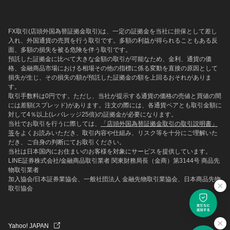
FX取引(店頭外国為替証拠金取引)は、一定の証拠金を当社に担保として差し
入れ、外国通貨の売買を行う取引です。多額の利益が得られることもある反
面、多額の損失を被る危険を伴う取引です。
預託した証拠金に比べて大きな金額の取引が可能なため、金利、通貨の価
格、金融商品市場における相場その他の指標に係る変動を直接の原因として
損失が生じ、その損失の額が預託した証拠金の額を上回るおそれがありま
す。
取引手数料は0円です。ただし、当社が提示する通貨の価格の売値と買値の間
には差額(スプレッド)があります。注文の際には、各通貨ペアとも取引金額に
対して4％以上(レバレッジ25倍)の証拠金が必要になります。
当社でお取引を行うに際しては、
「店頭外国為替証拠金取引の取引説明書」
等
をよくお読みいただき、取引内容や仕組み、リスク等を十分にご理解いた
だき、ご自身の判断にてお取引ください。
当社は日本国内にお住まいのお客様を対象にサービスを提供しています。
LINE証券株式会社/金融商品取引業者 関東財務局長（金商）第3144号 商品先
物取引業者
加入協会/日本証券業協会、一般社団法人 金融先物取引業協会、日本商品先物
取引協会
Yahoo! JAPAN