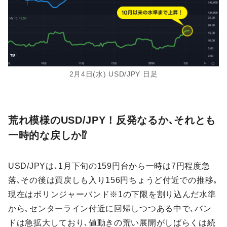
2月4日(水) USD/JPY 日足
荒れ模様のUSD/JPY！反発なるか､それとも
一時的な戻しか⁉
USD/JPYは､1月下旬の159円台から一時は7円程度急
落､その後は買戻しも入り156円ちょうど付近での推移｡
現在はボリンジャーバンド※1の下限を割り込んだ水準
から､センターライン付近に回帰しつつある中で､バン
ドは急拡大しており､値動きの荒い展開がしばらくは続