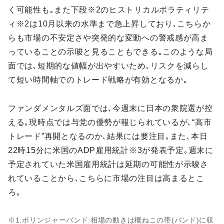
く可能性も｡また下段※2のヒストリカルボラティリテ
ィ※2は10月以来の水準まで急上昇しており､こちらか
らも市場の不安定さや突発的な変動への警戒感が高ま
っていることの示唆と見ることもできる｡このような局
面では､短期的な値幅が出やすいため､リスクを減らし
て短い時間軸でのトレード戦略が有効となるか｡
ファンダメンタルズ面では､今週末に日本の衆院選が控
える｡現時点では与党の優勢が報じられているが､“高市
トレード”再開となるのか､結果には要注目｡また､本日
22時15分に米国のADP雇用統計※3が発表予定｡週末に
予定されていた米国雇用統計は延期の可能性が示唆さ
れていることから､こちらに市場の注目は高まるとこ
ろ｡
※1.ボリンジャーバンド:相場の動きは概ねこの帯(バンド)に収