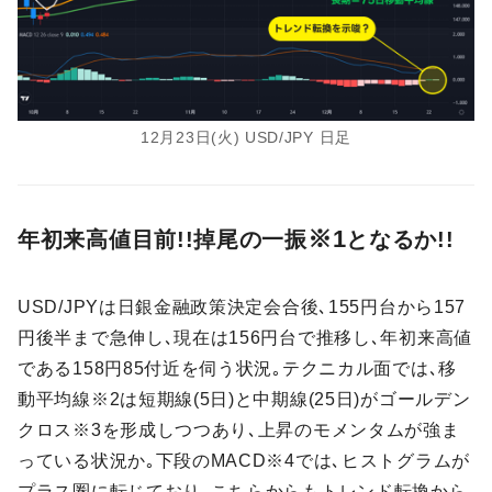
12月23日(火) USD/JPY 日足
※1
年初来高値目前!!掉尾の一振
となるか!!
USD/JPYは日銀金融政策決定会合後､155円台から157
円後半まで急伸し､現在は156円台で推移し､年初来高値
である158円85付近を伺う状況｡テクニカル面では､移
動平均線※2は短期線(5日)と中期線(25日)がゴールデン
クロス※3を形成しつつあり､上昇のモメンタムが強ま
っている状況か｡下段のMACD※4では､ヒストグラムが
プラス圏に転じており､こちらからもトレンド転換から