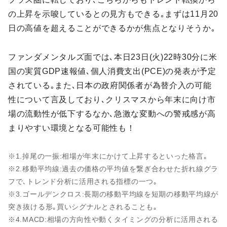
の上昇を示唆しているとの見方もできる｡まずは11月20
日の高値を超えることができるかが焦点となりそうか｡
ファンダメンタルズ面では､本日23日(火)22時30分に米
国の実質GDP速報値､個人消費支出(PCE)の発表が予定
されている｡また､日本の政府関係者が為替介入の可能
性について言及しており､クリスマスから年末に向け市
場の流動性が低下するなか､急激な変動への警戒感が高
まりやすい環境となる可能性も！
※1.掉尾の一振:相場が年末にかけて上昇するといった格言｡
※2.移動平均線:過去の価格の平均値を繋ぎ合わせた折れ線グラ
フで､トレンド分析に活用される指標の一つ｡
※3.ゴールデンクロス:長期の移動平均線を短期の移動平均線が
突き抜ける形｡買いシグナルとされることも｡
※4.MACD:相場の方向性や動くタイミングの分析に活用される