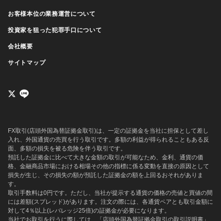
お客様本位の業務運営について
投資家を狙った犯罪手口について
会社概要
サイトマップ
FX取引(店頭外国為替証拠金取引)は、一定の証拠金を当社に担保として差し
入れ、外国通貨の売買を行う取引です。多額の利益が得られることもある反
面、多額の損失を被る危険を伴う取引です。
預託した証拠金に比べて大きな金額の取引が可能なため、金利、通貨の価
格、金融商品市場における相場その他の指標に係る変動を直接の原因として
損失が生じ、その損失の額が預託した証拠金の額を上回るおそれがありま
す。
取引手数料は0円です。ただし、当社が提示する通貨の価格の売値と買値の間
には差額(スプレッド)があります。注文の際には、各通貨ペアとも取引金額に
対して4％以上(レバレッジ25倍)の証拠金が必要になります。
当社でお取引を行うに際しては、
「店頭外国為替証拠金取引の取引説明書」