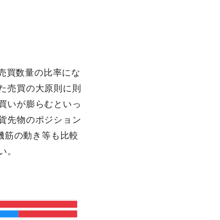
、売買数量の比率にな
た売買の大原則に則
買いが膨らむといっ
貨先物のポジション
機筋の動き等も比較
い。