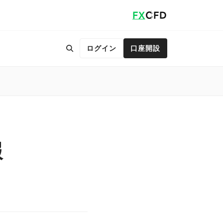
FX
CFD
ログイン
口座開設
報