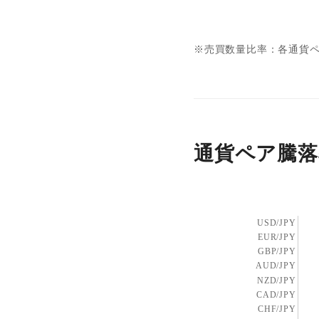
※売買数量比率：各通貨ペ
通貨ペア騰落