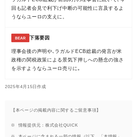
回も記者会見で利下げ中断の可能性に言及するよ
うならユーロの支えに。
下落要因
BEAR
理事会後の声明や､ラガルドECB総裁の発言が米
政権の関税政策による景気下押しへの懸念の強さ
を示すようならユーロ売りに｡
2025年4月15日作成
【本ページの掲載内容に関するご留意事項】
情報提供元：株式会社QUICK
本ページに含まれる一部の情報（以下、「本情報」