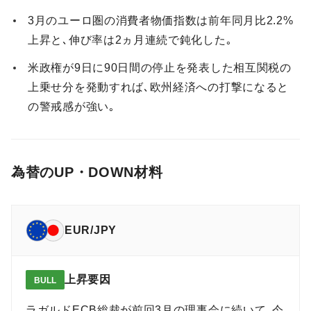
3月のユーロ圏の消費者物価指数は前年同月比2.2%
上昇と､伸び率は2ヵ月連続で鈍化した｡
米政権が9日に90日間の停止を発表した相互関税の
上乗せ分を発動すれば､欧州経済への打撃になると
の警戒感が強い｡
為替のUP・DOWN材料
EUR/JPY
上昇要因
BULL
ラガルドECB総裁が前回3月の理事会に続いて､今