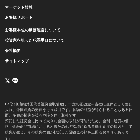
マーケット情報
お客様サポート
お客様本位の業務運営について
投資家を狙った犯罪手口について
会社概要
サイトマップ
FX取引(店頭外国為替証拠金取引)は、一定の証拠金を当社に担保として差し
入れ、外国通貨の売買を行う取引です。多額の利益が得られることもある反
面、多額の損失を被る危険を伴う取引です。
預託した証拠金に比べて大きな金額の取引が可能なため、金利、通貨の価
格、金融商品市場における相場その他の指標に係る変動を直接の原因として
損失が生じ、その損失の額が預託した証拠金の額を上回るおそれがありま
す。