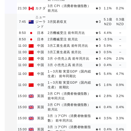
3月 CPI（消費者物価指数）
21:30
カナダ
★3
1.1%
0.2%
前月比
ニュー
5.1億
0.3億
7:45
ジーラ
3月貿易収支
★3
NZD
NZD
ンド
8:50
日本
2月機械受注 前年同月比
★5
4.4%
–
8:50
日本
2月機械受注 前月比
★5
-3.5%
–
11:00
中国
3月工業生産高 前年同月比
★3
5.9%
–
11:00
中国
3月工業生産高 前月比
★3
0.5%
–
11:00
中国
3月 小売売上高 前年同月比
★3
4.0%
2.0%
11:00
中国
3月 小売売上高 前月比
★3
0.4%
–
1～3月期 実質GDP（国内総
11:00
中国
★5
5.4%
4.7%
生産） 前年同期比
1～3月期 実質GDP（国内総
11:00
中国
★5
1.6%
0.9%
生産） 前期比
3月 CPI（消費者物価指数）
15:00
英国
★4
2.8%
3.2%
前年同月比
3月 CPI（消費者物価指数）
15:00
英国
★4
0.4%
0.4%
前月比
3月 コアCPI（消費者物価指
15:00
英国
★4
3.5%
3.3%
数） 前年同月比
3月 コアCPI（消費者物価指
15:00
英国
★4
0.4%
0.4%