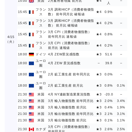
15:00
英国
2月雇用者増減 前月比
★4
–
人
フラン
3月 調和HICP（消費者物価指
15:45
★4
0.9%
–
ス
数） 前年同月比 確報値
フラン
3月 調和HICP（消費者物価指
15:45
★4
0.2%
–
ス
数） 前月比 確報値
フラン
3月 CPI（消費者物価指数）
15:45
★4
0.8%
–
ス
前年同月比 速報値
4/15
（火）
フラン
3月 CPI（消費者物価指数）
15:45
★4
0.2%
–
ス
前月比 速報値
18:00
ドイツ
4月 ZEW景況感指数
★3
51.6
–
ユーロ
18:00
4月 ZEW 景況感指数
–
39.8
–
圏
ユーロ
18:00
2月 鉱工業生産 前年同月比
★3
0.0%
–
圏
ユーロ
18:00
2月 鉱工業生産 前月比
★3
0.8%
0.1%
圏
21:30
米国
4月 NY連銀製造業業況指数
★3
-20.0
–
21:30
米国
3月 輸入物価指数 前年同月比
★3
2.0%
3.4%
21:30
米国
3月 輸入物価指数 前月比
★3
0.4%
1.9%
21:30
米国
3月 輸出物価指数 前年同月比
★3
2.1%
3.1%
21:30
米国
3月 輸出物価指数 前月比
★3
0.1%
1.1%
3月 CPI（消費者物価指数）
21:30
カナダ
★3
2.6%
2.5%
前年同月比