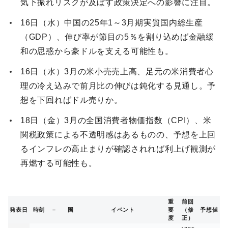
気下振れリスクが及ぼす政策決定への影響に注目。
16日（水）中国の25年1～3月期実質国内総生産
（GDP）、伸び率が節目の5％を割り込めば金融緩
和の思惑から豪ドルを支える可能性も。
16日（水）3月の米小売売上高、足元の米消費者心
理の冷え込みで前月比の伸びは鈍化する見通し。予
想を下回ればドル売りか。
18日（金）3月の全国消費者物価指数（CPI）、米
関税政策による不透明感はあるものの、予想を上回
るインフレの高止まりが確認されれば利上げ観測が
再燃する可能性も。
重
前回
発表日
時刻
–
国
イベント
要
（修
予想値
度
正）