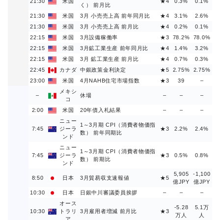
21:30
米国
★4
0.3%
0.1%
く） 前月比
21:30
米国
3月 小売売上高 前年同月比
★4
3.1%
2.6%
21:30
米国
3月 小売売上高 前月比
★4
0.2%
0.1%
22:15
米国
3月設備稼働率
★3
78.2%
78.0%
22:15
米国
3月鉱工業生産 前年同月比
★4
1.4%
3.2%
22:15
米国
3月 鉱工業生産 前月比
★4
0.7%
0.3%
22:45
カナダ
中銀政策金利決定
★5
2.75%
2.75%
23:00
米国
4月NAHB住宅市場指数
★3
39
–
メキシ
–
休場
–
–
–
コ
2:00
米国
20年債入札結果
–
–
–
ニュー
1～3月期 CPI（消費者物価指
7:45
ジーラ
★3
2.2%
2.4%
数） 前年同期比
ンド
ニュー
1～3月期 CPI（消費者物価指
7:45
ジーラ
★3
0.5%
0.8%
数） 前期比
ンド
5,905
-1,100
8:50
日本
3月貿易収支速報値
★5
億JPY
億JPY
10:30
日本
日銀中川審議委員挨拶
–
–
–
オース
-5.28
5.1万
10:30
トラリ
3月雇用者増減 前月比
★3
万人
人
ア