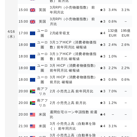
数） 前月比
3月RPI（小売物価指数） 前
15:00
英国
★3
3.4%
3.1%
年同月比
3月RPI（小売物価指数） 前
15:00
英国
★3
0.6%
–
月比
ユーロ
132億
195億
4/16
17:00
2月経常収支
★4
圏
EUR
EUR
（水）
ユーロ
3月コアHICP（消費者物価指
18:00
★3
2.4%
2.6%
圏
数）前年同月比 確報値
ユーロ
3月コアHICP（消費者物価指
18:00
★3
1.0%
–
圏
数）前月比 確報値
ユーロ
3月 HICP（消費者物価指数）
18:00
★3
2.2%
2.2%
圏
前年同月比 確報値
ユーロ
3月 HICP（消費者物価指数）
18:00
★3
0.6%
0.6%
圏
前月比 確報値
南アフ
20:00
2月 小売売上高 前年同月比
★3
7.0%
–
リカ
南アフ
20:00
2月 小売売上高 前月比
★3
1.2%
–
リカ
週間住宅ローン申請指数 前週
20:00
米国
★4
–
–
比
3月 小売売上高（自動車を除
21:30
米国
★4
3.1%
–
く） 前年同月比
3月 小売売上高（自動車を除