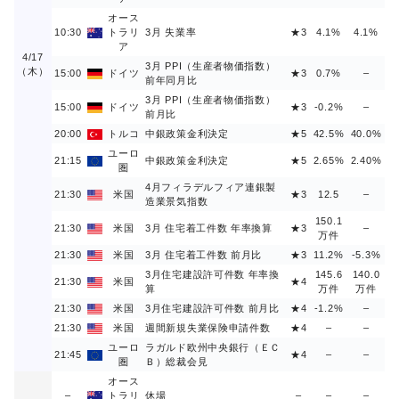
オース
10:30
トラリ
3月 失業率
★3
4.1%
4.1%
ア
4/17
3月 PPI（生産者物価指数）
（木）
15:00
ドイツ
★3
0.7%
–
前年同月比
3月 PPI（生産者物価指数）
15:00
ドイツ
★3
-0.2%
–
前月比
20:00
トルコ
中銀政策金利決定
★5
42.5%
40.0%
ユーロ
21:15
中銀政策金利決定
★5
2.65%
2.40%
圏
4月フィラデルフィア連銀製
21:30
米国
★3
12.5
–
造業景気指数
150.1
21:30
米国
3月 住宅着工件数 年率換算
★3
–
万件
21:30
米国
3月 住宅着工件数 前月比
★3
11.2%
-5.3%
3月住宅建設許可件数 年率換
145.6
140.0
21:30
米国
★4
算
万件
万件
21:30
米国
3月住宅建設許可件数 前月比
★4
‐1.2%
–
21:30
米国
週間新規失業保険申請件数
★4
–
–
ユーロ
ラガルド欧州中央銀行（ＥＣ
21:45
★4
–
–
圏
Ｂ）総裁会見
オース
–
トラリ
休場
–
–
–