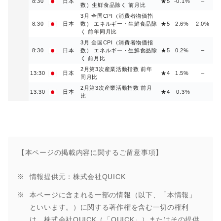
8:30
日本
★5
-0.1%
–
数）生鮮食品除く 前月比
3月 全国CPI（消費者物価指
8:30
日本
数） エネルギー・生鮮食品除
★5
2.6%
2.0%
く 前年同月比
3月 全国CPI（消費者物価指
8:30
日本
数） エネルギー・生鮮食品除
★5
0.2%
–
く 前月比
2月第3次産業活動指数 前年
13:30
日本
★4
1.5%
–
同月比
2月第3次産業活動指数 前月
13:30
日本
★4
-0.3%
–
比
【本ページの掲載内容に関するご留意事項】
情報提供元：株式会社QUICK
本ページに含まれる一部の情報（以下、「本情報」
といいます。）に関する著作権を含む一切の権利
は、株式会社QUICK（「QUICK」）またはその提供