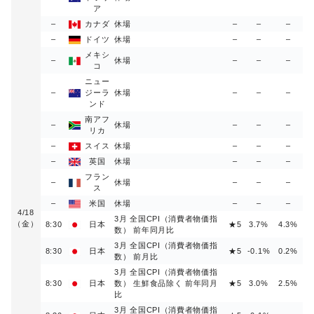
ア
–
カナダ
休場
–
–
–
–
ドイツ
休場
–
–
–
メキシ
–
休場
–
–
–
コ
ニュー
–
ジーラ
休場
–
–
–
ンド
南アフ
–
休場
–
–
–
リカ
–
スイス
休場
–
–
–
–
英国
休場
–
–
–
フラン
–
休場
–
–
–
ス
–
米国
休場
–
–
–
4/18
3月 全国CPI（消費者物価指
（金）
8:30
日本
★5
3.7%
4.3%
数） 前年同月比
3月 全国CPI（消費者物価指
8:30
日本
★5
-0.1%
0.2%
数） 前月比
3月 全国CPI（消費者物価指
8:30
日本
数） 生鮮食品除く 前年同月
★5
3.0%
2.5%
比
3月 全国CPI（消費者物価指