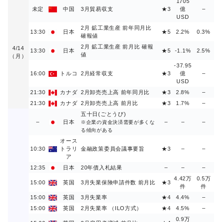
1705
未定
中国
3月貿易収支
★3
億
–
USD
2月 鉱工業生産 前年同月比
13:30
日本
★5
2.2%
0.3%
確報値
2月 鉱工業生産 前月比 確報
4/14
13:30
日本
★5
-1.1%
2.5%
値
（月）
-37.95
16:00
トルコ
2月経常収支
★3
億
–
USD
21:30
カナダ
2月卸売売上高 前年同月比
★3
2.8%
–
21:30
カナダ
2月卸売売上高 前月比
★3
1.7%
–
五十日(ごとうび)
–
日本
–
–
–
※企業の資金決済需要が多くな
る傾向がある
オース
10:30
トラリ
金融政策委員会議事要旨
★3
–
–
ア
12:35
日本
20年債入札結果
–
–
–
4.42万
0.5万
15:00
英国
3月失業保険申請件数 前月比
★3
件
件
15:00
英国
3月失業率
★4
4.4%
–
15:00
英国
2月失業率 （ILO方式）
★4
4.5%
–
0.9万