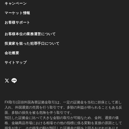
キャンペーン
マーケット情報
お客様サポート
お客様本位の業務運営について
投資家を狙った犯罪手口について
会社概要
サイトマップ
FX取引(店頭外国為替証拠金取引)は、一定の証拠金を当社に担保として差し
入れ、外国通貨の売買を行う取引です。多額の利益が得られることもある反
面、多額の損失を被る危険を伴う取引です。
預託した証拠金に比べて大きな金額の取引が可能なため、金利、通貨の価
格、金融商品市場における相場その他の指標に係る変動を直接の原因として
損失が生じ、その損失の額が預託した証拠金の額を上回るおそれがありま