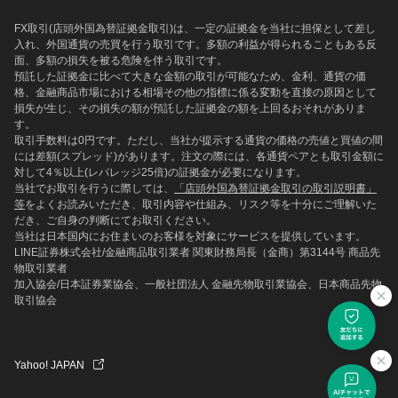
FX取引(店頭外国為替証拠金取引)は、一定の証拠金を当社に担保として差し
入れ、外国通貨の売買を行う取引です。多額の利益が得られることもある反
面、多額の損失を被る危険を伴う取引です。
預託した証拠金に比べて大きな金額の取引が可能なため、金利、通貨の価
格、金融商品市場における相場その他の指標に係る変動を直接の原因として
損失が生じ、その損失の額が預託した証拠金の額を上回るおそれがありま
す。
取引手数料は0円です。ただし、当社が提示する通貨の価格の売値と買値の間
には差額(スプレッド)があります。注文の際には、各通貨ペアとも取引金額に
対して4％以上(レバレッジ25倍)の証拠金が必要になります。
当社でお取引を行うに際しては、
「店頭外国為替証拠金取引の取引説明書」
等
をよくお読みいただき、取引内容や仕組み、リスク等を十分にご理解いた
だき、ご自身の判断にてお取引ください。
当社は日本国内にお住まいのお客様を対象にサービスを提供しています。
LINE証券株式会社/金融商品取引業者 関東財務局長（金商）第3144号 商品先
物取引業者
加入協会/日本証券業協会、一般社団法人 金融先物取引業協会、日本商品先物
取引協会
Yahoo! JAPAN