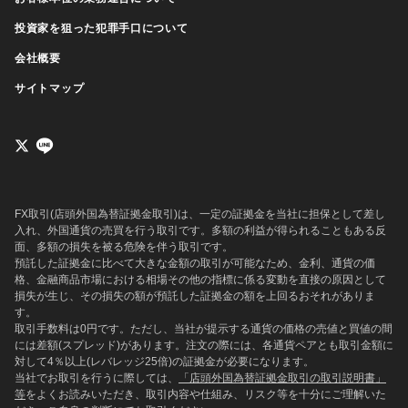
投資家を狙った犯罪手口について
会社概要
サイトマップ
FX取引(店頭外国為替証拠金取引)は、一定の証拠金を当社に担保として差し
入れ、外国通貨の売買を行う取引です。多額の利益が得られることもある反
面、多額の損失を被る危険を伴う取引です。
預託した証拠金に比べて大きな金額の取引が可能なため、金利、通貨の価
格、金融商品市場における相場その他の指標に係る変動を直接の原因として
損失が生じ、その損失の額が預託した証拠金の額を上回るおそれがありま
す。
取引手数料は0円です。ただし、当社が提示する通貨の価格の売値と買値の間
には差額(スプレッド)があります。注文の際には、各通貨ペアとも取引金額に
対して4％以上(レバレッジ25倍)の証拠金が必要になります。
当社でお取引を行うに際しては、
「店頭外国為替証拠金取引の取引説明書」
等
をよくお読みいただき、取引内容や仕組み、リスク等を十分にご理解いた