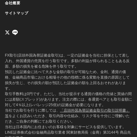
会社概要
サイトマップ
FX取引(店頭外国為替証拠金取引)は、一定の証拠金を当社に担保として差し
入れ、外国通貨の売買を行う取引です。多額の利益が得られることもある反
面、多額の損失を被る危険を伴う取引です。
預託した証拠金に比べて大きな金額の取引が可能なため、金利、通貨の価
格、金融商品市場における相場その他の指標に係る変動を直接の原因として
損失が生じ、その損失の額が預託した証拠金の額を上回るおそれがありま
す。
取引手数料は0円です。ただし、当社が提示する通貨の価格の売値と買値の間
には差額(スプレッド)があります。注文の際には、各通貨ペアとも取引金額に
対して4％以上(レバレッジ25倍)の証拠金が必要になります。
当社でお取引を行うに際しては、
「店頭外国為替証拠金取引の取引説明書」
等
をよくお読みいただき、取引内容や仕組み、リスク等を十分にご理解いた
だき、ご自身の判断にてお取引ください。
当社は日本国内にお住まいのお客様を対象にサービスを提供しています。
LINE証券株式会社/金融商品取引業者 関東財務局長（金商）第3144号 商品先