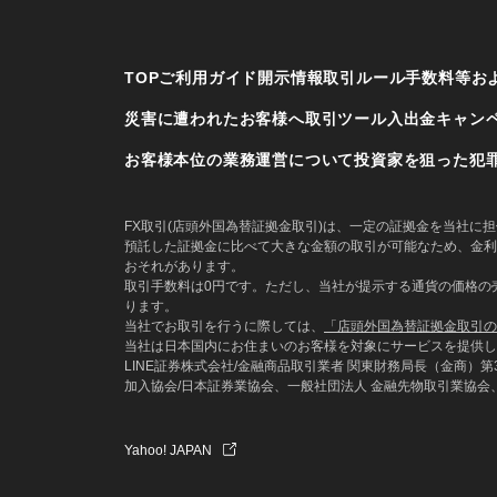
TOP
ご利用ガイド
開示情報
取引ルール
手数料等お
災害に遭われたお客様へ
取引ツール
入出金
キャン
お客様本位の業務運営について
投資家を狙った犯
FX取引(店頭外国為替証拠金取引)は、一定の証拠金を当社
預託した証拠金に比べて大きな金額の取引が可能なため、金利
おそれがあります。
取引手数料は0円です。ただし、当社が提示する通貨の価格の売
ります。
当社でお取引を行うに際しては、
「店頭外国為替証拠金取引の
当社は日本国内にお住まいのお客様を対象にサービスを提供し
LINE証券株式会社/金融商品取引業者 関東財務局長（金商）第3
加入協会/日本証券業協会、一般社団法人 金融先物取引業協会
Yahoo! JAPAN