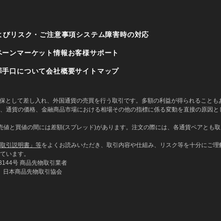
よびリスク・ご注意事項
システム障害時の対応
ペーン
マーケット情報
お客様サポート
罪手口について
会社概要
サイトマップ
に担保として差し入れ、外国通貨の売買を行う取引です。多額の利益が得られること
、通貨の価格、金融商品市場における相場その他の指標に係る変動を直接の原因と
値と買値の間には差額(スプレッド)があります。注文の際には、各通貨ペアとも取引
取引説明書」等
をよくお読みいただき、取引内容や仕組み、リスク等を十分にご理
ています。
144号 商品先物取引業者
、日本商品先物取引協会