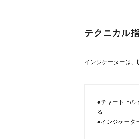
テクニカル
インジケーターは、
●チャート上の
る
●インジケータ