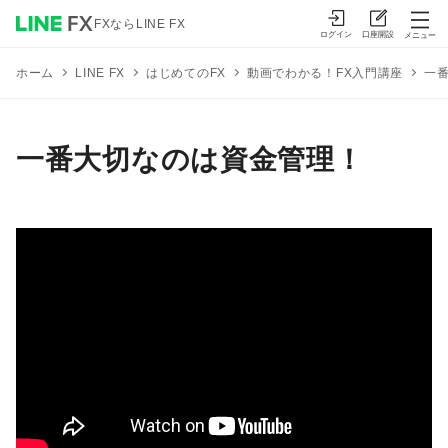
FXならLINE FX
ログイン
口座開設
メニュー
はじめてのFX
動画でわかる！FX入門講座
一
ホーム
LINE FX
一番大切なのは資金管理！