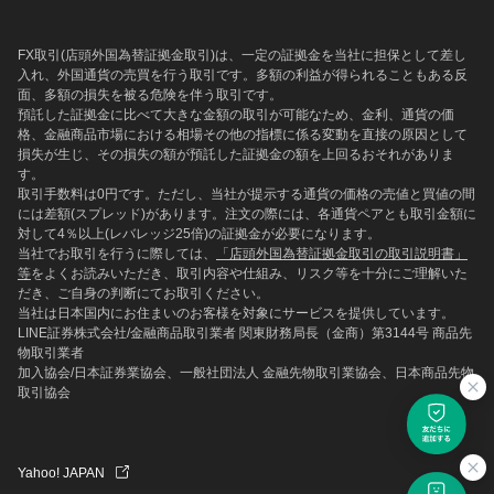
FX取引(店頭外国為替証拠金取引)は、一定の証拠金を当社に担保として差し
入れ、外国通貨の売買を行う取引です。多額の利益が得られることもある反
面、多額の損失を被る危険を伴う取引です。
預託した証拠金に比べて大きな金額の取引が可能なため、金利、通貨の価
格、金融商品市場における相場その他の指標に係る変動を直接の原因として
損失が生じ、その損失の額が預託した証拠金の額を上回るおそれがありま
す。
取引手数料は0円です。ただし、当社が提示する通貨の価格の売値と買値の間
には差額(スプレッド)があります。注文の際には、各通貨ペアとも取引金額に
対して4％以上(レバレッジ25倍)の証拠金が必要になります。
当社でお取引を行うに際しては、
「店頭外国為替証拠金取引の取引説明書」
等
をよくお読みいただき、取引内容や仕組み、リスク等を十分にご理解いた
だき、ご自身の判断にてお取引ください。
当社は日本国内にお住まいのお客様を対象にサービスを提供しています。
LINE証券株式会社/金融商品取引業者 関東財務局長（金商）第3144号 商品先
物取引業者
加入協会/日本証券業協会、一般社団法人 金融先物取引業協会、日本商品先物
取引協会
Yahoo! JAPAN