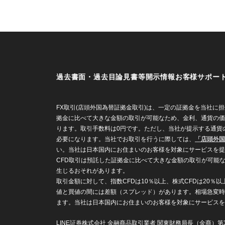
過去書面・過去目論見書等
開示情報
お客様サポー
FX取引(店頭外国為替証拠金取引)は、一定の証拠金を当社
拠金に比べて大きな金額の取引が可能なため、金利、通貨の価
ります。取引手数料は0円です。ただし、当社が提示する通貨の
必要になります。当社でお取引を行うに際しては、
「店頭外国
い。当社は日本国内にお住まいのお客様を対象にサービスを提
CFD取引は預託した証拠金に比べて大きな金額の取引が可能
生じるおそれがあります。
取引金額に対して、指数CFDは10％以上、株式CFDは20
値と買値の間には差額（スプレッド）があります。相場急変時
ます。当社は日本国内にお住まいのお客様を対象にサービスを
LINE証券株式会社 金融商品取引業者 関東財務局長（金商）