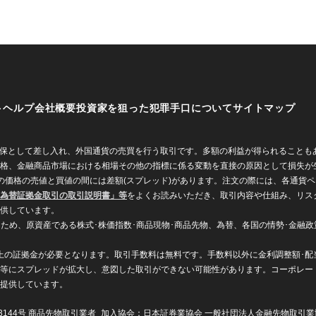
ト
ヘルプ
会社概要
投資家を狙った犯罪手口について
サイトマップ
に担保として差し入れ、外国通貨の売買を行う取引です。多額の利益が得られること
格、金融商品市場における相場その他の指標に係る変動を直接の原因として損失が
価格の売値と買値の間には差額(スプレッド)があります。注文の際には、各通貨ペア
為替証拠金取引の取引説明書」等
をよくお読みいただき、取引内容や仕組み、リス
供しています。
なため、原資産である株式･株価指数･商品現物･商品先物、為替、各国の情勢･金融
％以上の証拠金が必要となります。取引手数料は無料です。手数料以外に金利調整額･
等にスプレッドが拡大し、意図した取引ができない可能性があります。コーポレー
提供しています。
第3144号 商品先物取引業者 加入協会：日本証券業協会 一般社団法人金融先物取引