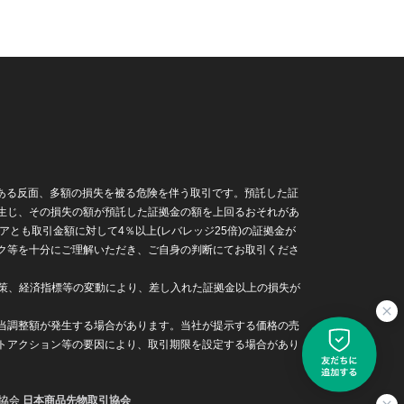
もある反面、多額の損失を被る危険を伴う取引です。預託した証
生じ、その損失の額が預託した証拠金の額を上回るおそれがあ
とも取引金額に対して4％以上(レバレッジ25倍)の証拠金が
ク等を十分にご理解いただき、ご自身の判断にてお取引くださ
政策、経済指標等の変動により、差し入れた証拠金以上の損失が
配当調整額が発生する場合があります。当社が提示する価格の売
トアクション等の要因により、取引期限を設定する場合があり
業協会
日本商品先物取引協会