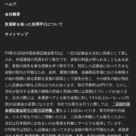
ヘルプ
会社概要
投資家を狙った犯罪手口について
サイトマップ
FX取引(店頭外国為替証拠金取引)は、一定の証拠金を当社に担保として差し
入れ、外国通貨の売買を行う取引です。多額の利益が得られることもある反
面、多額の損失を被る危険を伴う取引です。預託した証拠金に比べて大きな
金額の取引が可能なため、金利、通貨の価格、金融商品市場における相場そ
の他の指標に係る変動を直接の原因として損失が生じ、その損失の額が預託
した証拠金の額を上回るおそれがあります。取引手数料は0円です。ただし、
当社が提示する通貨の価格の売値と買値の間には差額(スプレッド)がありま
す。注文の際には、各通貨ペアとも取引金額に対して4％以上(レバレッジ25
倍)の証拠金が必要になります。当社でお取引を行うに際しては、
「店頭外国
為替証拠金取引の取引説明書」等
をよくお読みいただき、取引内容や仕組
み、リスク等を十分にご理解いただき、ご自身の判断にてお取引ください。
当社は日本国内にお住まいのお客様を対象にサービスを提供しています。
CFD取引は預託した証拠金に比べて大きな金額の取引が可能なため、原資産