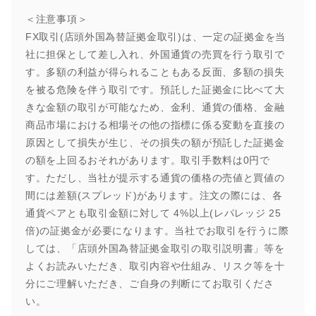
＜注意事項＞
FX取引(店頭外国為替証拠金取引)は、一定の証拠金を当
社に担保として差し入れ、外国通貨の売買を行う取引で
す。多額の利益が得られることもある反面、多額の損失
を被る危険を伴う取引です。預託した証拠金に比べて大
きな金額の取引が可能なため、金利、通貨の価格、金融
商品市場における相場その他の指標に係る変動を直接の
原因として損失が生じ、その損失の額が預託した証拠金
の額を上回るおそれがあります。取引手数料は0円で
す。ただし、当社が提示する通貨の価格の売値と買値の
間には差額(スプレッド)があります。注文の際には、各
通貨ペアとも取引金額に対して 4%以上(レパレッジ 25
倍)の証拠金が必要になります。当社でお取引を行うに際
しては、「店頭外国為替証拠金取引の取引説明書」等を
よくお読みいただき、取引内容や仕組み、リスク等を十
分にご理解いただき、ご自身の判断にてお取引くださ
い。