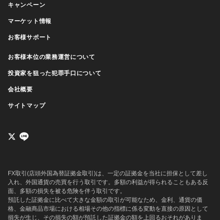
キャンペーン
マーケット情報
お客様サポート
お客様本位の業務運営について
投資家を狙った犯罪手口について
会社概要
サイトマップ
FX取引(店頭外国為替証拠金取引)は、一定の証拠金を当社に担保として差し
入れ、外国通貨の売買を行う取引です。多額の利益が得られることもある反
面、多額の損失を被る危険を伴う取引です。
預託した証拠金に比べて大きな金額の取引が可能なため、金利、通貨の価
格、金融商品市場における相場その他の指標に係る変動を直接の原因として
損失が生じ、その損失の額が預託した証拠金の額を上回るおそれがありま