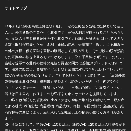
サイトマップ
FX取引(店頭外国為替証拠金取引)は、一定の証拠金を当社に担保として差し
入れ、外国通貨の売買を行う取引です。多額の利益が得られることもある反
面、多額の損失を被る危険を伴う取引です。預託した証拠金に比べて大きな
金額の取引が可能なため、金利、通貨の価格、金融商品市場における相場そ
の他の指標に係る変動を直接の原因として損失が生じ、その損失の額が預託
した証拠金の額を上回るおそれがあります。取引手数料は0円です。ただし、
当社が提示する通貨の価格の売値と買値の間には差額(スプレッド)がありま
す。注文の際には、各通貨ペアとも取引金額に対して4％以上(レバレッジ25
倍)の証拠金が必要になります。当社でお取引を行うに際しては、
「店頭外国
為替証拠金取引の取引説明書」等
をよくお読みいただき、取引内容や仕組
み、リスク等を十分にご理解いただき、ご自身の判断にてお取引ください。
当社は日本国内にお住まいのお客様を対象にサービスを提供しています。
CFD取引は預託した証拠金に比べて大きな金額の取引が可能なため、原資産
である株式･株価指数･商品現物･商品先物、為替、各国の情勢･金融政策、経
済指標等の変動により、差し入れた証拠金以上の損失が生じるおそれがあり
ます。
取引金額に対して、指数CFDは10％以上、株式CFDは20％以上の証拠金が必
要となります。取引手数料は無料です。手数料以外に金利調整額･配当調整額